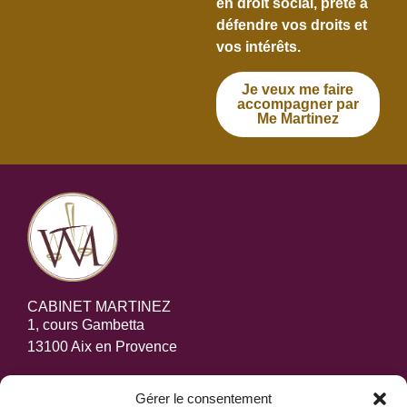
en droit social, prête à
défendre vos droits et
vos intérêts.
Je veux me faire
accompagner par
Me Martinez
CABINET MARTINEZ
1, cours Gambetta
13100 Aix en Provence
Tél: 04 42 29 52 07
Gérer le consentement
Fax: 04 88 14 80 21